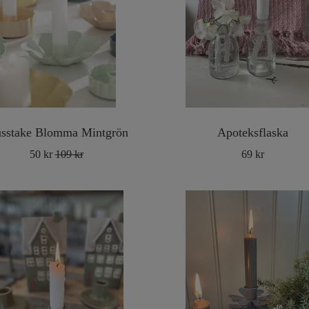
usstake Blomma Mintgrön
Apoteksflaska
50 kr
109 kr
69 kr