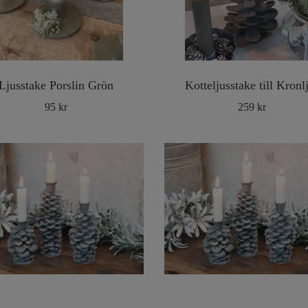
Ljusstake Porslin Grön
Kotteljusstake till Kronl
95 kr
259 kr