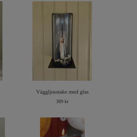
Väggljusstake med glas
389 kr