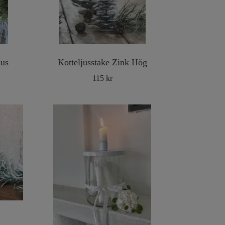
jus
Kotteljusstake Zink Hög
115 kr