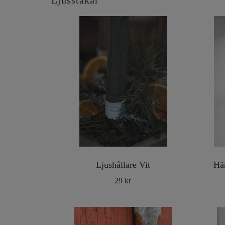
Ljusstakar
Ljushållare Vit
Hä
29 kr