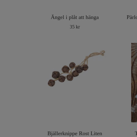
Ängel i plåt att hänga
Pärl
35 kr
Bjällerknippe Rost Liten