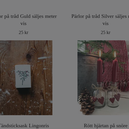
or på tråd Guld säljes meter
Pärlor på tråd Silver säljes
vis
vis
25 kr
25 kr
Tändsticksask Lingonris
Rött hjärtan på snöre