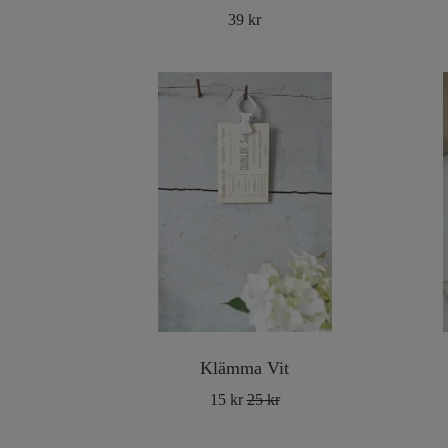
39 kr
Klämma Vit
15 kr
25 kr