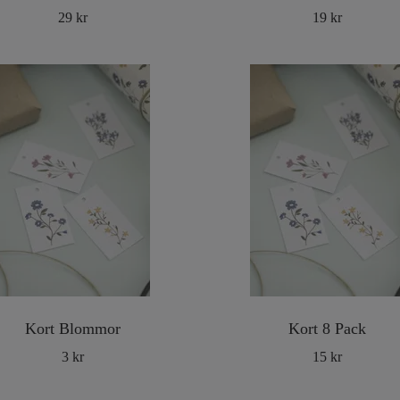
29 kr
19 kr
Kort Blommor
Kort 8 Pack
3 kr
15 kr