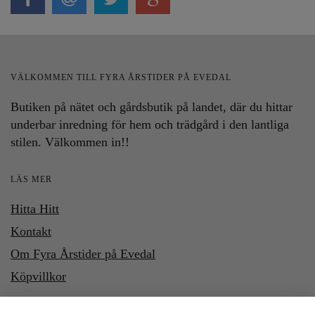
VÄLKOMMEN TILL FYRA ÅRSTIDER PÅ EVEDAL
Butiken på nätet och gårdsbutik på landet, där du hittar
underbar inredning för hem och trädgård i den lantliga
stilen. Välkommen in!!
LÄS MER
Hitta Hitt
Kontakt
Om Fyra Årstider på Evedal
Köpvillkor