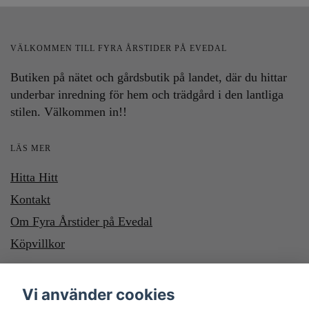
VÄLKOMMEN TILL FYRA ÅRSTIDER PÅ EVEDAL
Butiken på nätet och gårdsbutik på landet, där du hittar
underbar inredning för hem och trädgård i den lantliga
stilen. Välkommen in!!
LÄS MER
Hitta Hitt
Kontakt
Om Fyra Årstider på Evedal
Köpvillkor
HÄR KAN DU BETALA MED SWISH OCH KLARNA. VILL DU
Vi använder cookies
BETALA MED SWISH, SWISHA DU TILL NUMMER 1232700987