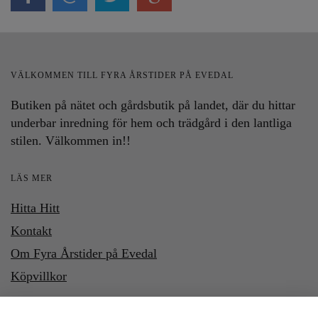
VÄLKOMMEN TILL FYRA ÅRSTIDER PÅ EVEDAL
Butiken på nätet och gårdsbutik på landet, där du hittar
underbar inredning för hem och trädgård i den lantliga
stilen. Välkommen in!!
LÄS MER
Hitta Hitt
Kontakt
Om Fyra Årstider på Evedal
Köpvillkor