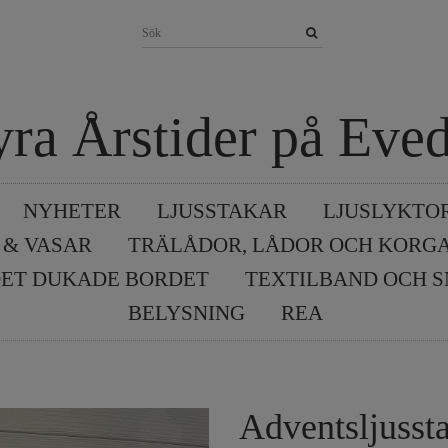
yra Årstider på Eved
NYHETER
LJUSSTAKAR
LJUSLYKTO
 & VASAR
TRÄLÅDOR, LÅDOR OCH KORG
ET DUKADE BORDET
TEXTILBAND OCH 
BELYSNING
REA
Adventsljusst