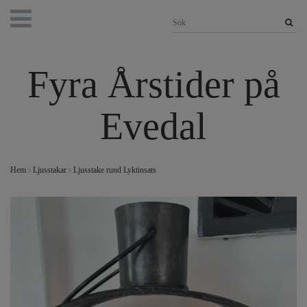
Fyra Årstider på
Evedal
Hem
Ljusstakar
Ljusstake rund Lyktinsats