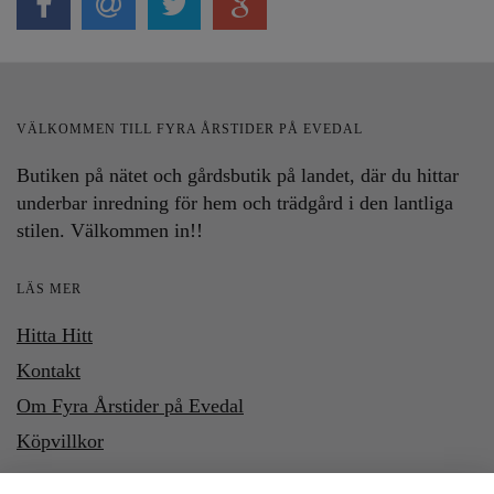
VÄLKOMMEN TILL FYRA ÅRSTIDER PÅ EVEDAL
Butiken på nätet och gårdsbutik på landet, där du hittar
underbar inredning för hem och trädgård i den lantliga
stilen. Välkommen in!!
LÄS MER
Hitta Hitt
Kontakt
Om Fyra Årstider på Evedal
Köpvillkor