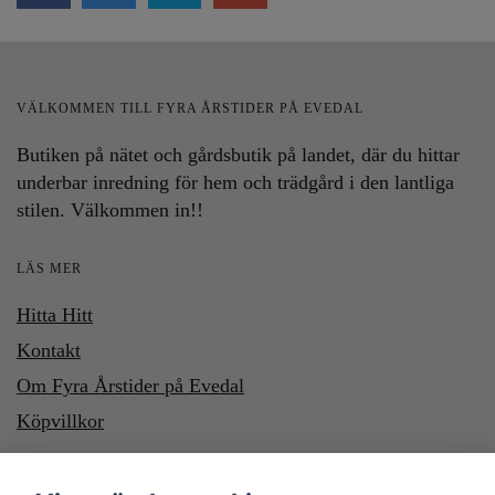
VÄLKOMMEN TILL FYRA ÅRSTIDER PÅ EVEDAL
Butiken på nätet och gårdsbutik på landet, där du hittar
underbar inredning för hem och trädgård i den lantliga
stilen. Välkommen in!!
LÄS MER
Hitta Hitt
Kontakt
Om Fyra Årstider på Evedal
Köpvillkor
HÄR KAN DU BETALA MED SWISH OCH KLARNA. VILL DU