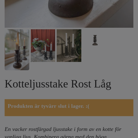
Kotteljusstake Rost Låg
Produkten är tyvärr slut i lager. :(
En vacker rostfärgad ljusstake i form av en kotte för
vanliga ljus. Kombinera gärna med den höga