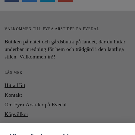
VÄLKOMMEN TILL FYRA ÅRSTIDER PÅ EVEDAL
Butiken på nätet och gårdsbutik på landet, där du hittar
underbar inredning för hem och trädgård i den lantliga
stilen. Välkommen in!!
LÄS MER
Hitta Hitt
Kontakt
Om Fyra Årstider på Evedal
Köpvillkor
HÄR KAN DU BETALA MED SWISH OCH KLARNA. VILL DU