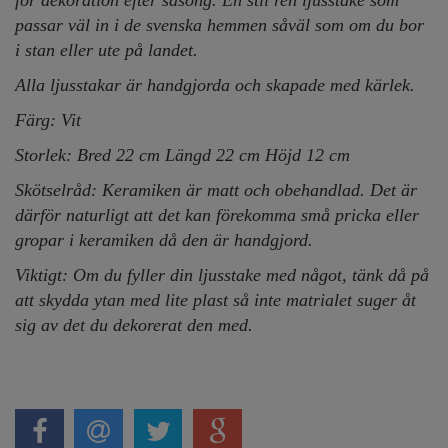
för dekoration efter säsong. En stil ren ljusstake som
passar väl in i de svenska hemmen såväl som om du bor
i stan eller ute på landet.
Alla ljusstakar är handgjorda och skapade med kärlek.
Färg: Vit
Storlek: Bred 22 cm Längd 22 cm Höjd 12 cm
Skötselråd: Keramiken är matt och obehandlad. Det är
därför naturligt att det kan förekomma små pricka eller
gropar i keramiken då den är handgjord.
Viktigt: Om du fyller din ljusstake med något, tänk då på
att skydda ytan med lite plast så inte matrialet suger åt
sig av det du dekorerat den med.