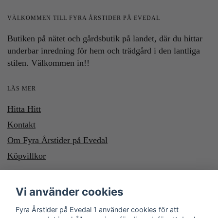
VÄLKOMMEN TILL FYRA ÅRSTIDER PÅ EVEDAL
Butiken på nätet och gårdsbutik på landet, där du hittar
underbar inredning för hem och trädgård i den lantliga
stilen. Välkommen in!!
LÄS MER
Hitta Hitt
Kontakt
Om Fyra Årstider på Evedal
Köpvillkor
HÄR KAN DU BETALA MED SWISH OCH KLARNA. VILL DU
Vi använder cookies
BETALA MED SWISH, SWISHA DU TILL NUMMER 1232700987
Fyra Årstider på Evedal 1 använder cookies för att