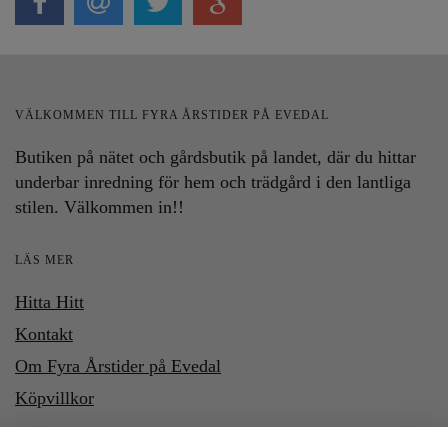
VÄLKOMMEN TILL FYRA ÅRSTIDER PÅ EVEDAL
Butiken på nätet och gårdsbutik på landet, där du hittar
underbar inredning för hem och trädgård i den lantliga
stilen. Välkommen in!!
LÄS MER
Hitta Hitt
Kontakt
Om Fyra Årstider på Evedal
Köpvillkor