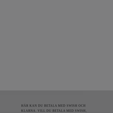
HÄR KAN DU BETALA MED SWISH OCH
KLARNA. VILL DU BETALA MED SWISH,