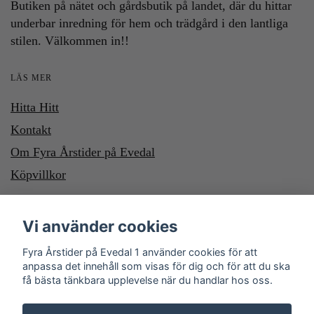
Butiken på nätet och gårdsbutik på landet, där du hittar
underbar inredning för hem och trädgård i den lantliga
stilen. Välkommen in!!
LÄS MER
Hitta Hitt
Kontakt
Om Fyra Årstider på Evedal
Köpvillkor
HÄR KAN DU BETALA MED SWISH OCH KLARNA. VILL DU
Vi använder cookies
BETALA MED SWISH, SWISHA DU TILL NUMMER 1232700987
Fyra Årstider på Evedal 1 använder cookies för att
anpassa det innehåll som visas för dig och för att du ska
få bästa tänkbara upplevelse när du handlar hos oss.