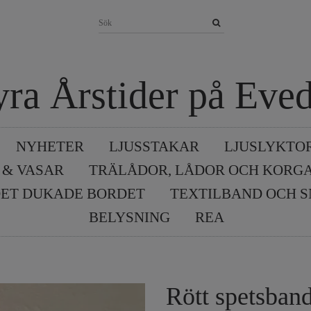
yra Årstider på Eved
NYHETER
LJUSSTAKAR
LJUSLYKTO
 & VASAR
TRÄLÅDOR, LÅDOR OCH KORG
ET DUKADE BORDET
TEXTILBAND OCH 
BELYSNING
REA
Rött spetsband