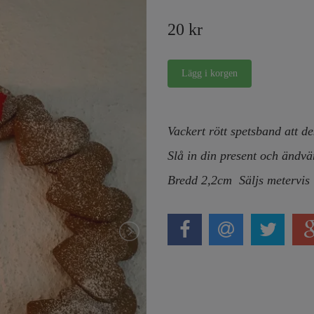
20 kr
Vackert rött spetsband att de
Slå in din present och ändv
Bredd 2,2cm
Säljs metervis