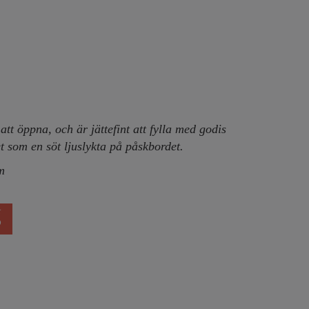
tt öppna, och är jättefint att fylla med godis
 som en söt ljuslykta på påskbordet.
m