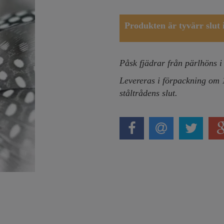
Produkten är tyvärr slut i 
Påsk fjädrar från pärlhöns i
Levereras i förpackning om 1
ståltrådens slut.