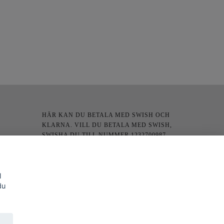
HÄR KAN DU BETALA MED SWISH OCH
KLARNA. VILL DU BETALA MED SWISH,
SWISHA DU TILL NUMMER 1232700987
l
du
SOCIALA MEDIER