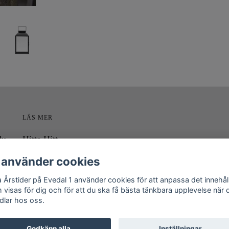
LÄS MER
du
Hitta Hitt
i
Kontakt
 använder cookies
Om Fyra Årstider på Evedal
a Årstider på Evedal 1 använder cookies för att anpassa det innehål
Köpvillkor
 visas för dig och för att du ska få bästa tänkbara upplevelse när 
dlar hos oss.
Godkänn alla
Inställningar