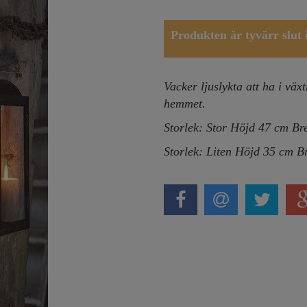
Produkten är tyvärr slut i 
Vacker ljuslykta att ha i växt
hemmet.
Storlek: Stor Höjd 47 cm B
Storlek: Liten Höjd 35 cm 