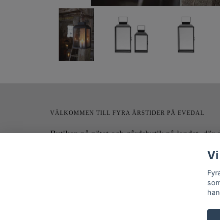
VÄLKOMMEN TILL FYRA ÅRSTIDER PÅ EVEDAL
Butiken på nätet och gårdsbutik på landet, där 
hittar underbar inredning för hem och trädgård 
Vi
den lantliga stilen. Välkommen in!!
Fyr
som
han