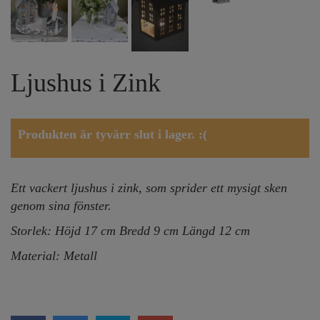
Ljushus i Zink
Produkten är tyvärr slut i lager. :(
Ett vackert ljushus i zink, som s
prider ett mysigt sken
genom sina fönster.
Storlek: Höjd 17 cm Bredd 9 cm Längd 12 cm
Material: Metall