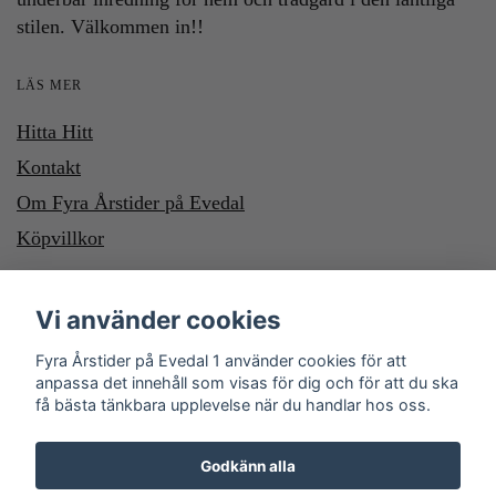
stilen. Välkommen in!!
LÄS MER
Hitta Hitt
Kontakt
Om Fyra Årstider på Evedal
Köpvillkor
HÄR KAN DU BETALA MED SWISH OCH KLARNA. VILL DU
Vi använder cookies
BETALA MED SWISH, SWISHA DU TILL NUMMER 1232700987
Fyra Årstider på Evedal 1 använder cookies för att
anpassa det innehåll som visas för dig och för att du ska
få bästa tänkbara upplevelse när du handlar hos oss.
SOCIALA MEDIER
Godkänn alla