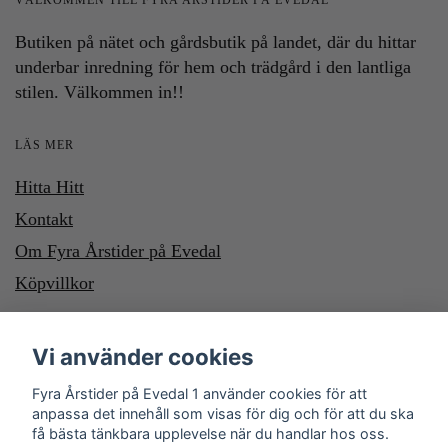
VÄLKOMMEN TILL FYRA ÅRSTIDER PÅ EVEDAL
Butiken på nätet och gårdsbutik på landet, där du hittar
underbar inredning för hem och trädgård i den lantliga
stilen. Välkommen in!!
LÄS MER
Hitta Hitt
Kontakt
Om Fyra Årstider på Evedal
Köpvillkor
HÄR KAN DU BETALA MED SWISH OCH KLARNA. VILL DU
Vi använder cookies
BETALA MED SWISH, SWISHA DU TILL NUMMER 1232700987
Fyra Årstider på Evedal 1 använder cookies för att
anpassa det innehåll som visas för dig och för att du ska
få bästa tänkbara upplevelse när du handlar hos oss.