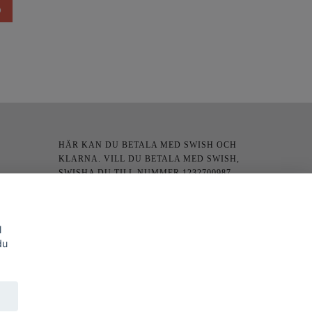
HÄR KAN DU BETALA MED SWISH OCH
KLARNA. VILL DU BETALA MED SWISH,
SWISHA DU TILL NUMMER 1232700987
l
du
SOCIALA MEDIER