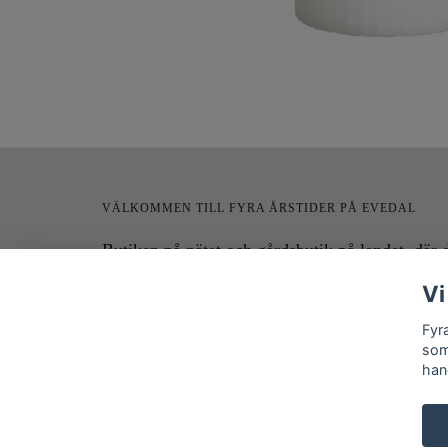
VÄLKOMMEN TILL FYRA ÅRSTIDER PÅ EVEDAL
Butiken på nätet och gårdsbutik på landet, där 
hittar underbar inredning för hem och trädgård 
Vi
den lantliga stilen. Välkommen in!!
Fyr
som
han