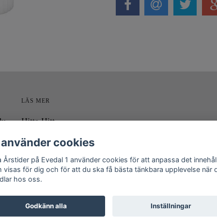
LÄS MER
du
Hitta Hitt
i
Kontakt
 använder cookies
Om Fyra Årstider på Evedal
a Årstider på Evedal 1 använder cookies för att anpassa det innehål
Köpvillkor
 visas för dig och för att du ska få bästa tänkbara upplevelse när 
dlar hos oss.
Godkänn alla
Inställningar