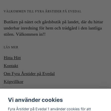
VÄLKOMMEN TILL FYRA ÅRSTIDER PÅ EVEDAL
Butiken på nätet och gårdsbutik på landet, där du hittar
underbar inredning för hem och trädgård i den lantliga
stilen. Välkommen in!!
LÄS MER
Hitta Hitt
Kontakt
Om Fyra Årstider på Evedal
Köpvillkor
HÄR KAN DU BETALA MED SWISH OCH KLARNA. VILL DU
Vi använder cookies
BETALA MED SWISH, SWISHA DU TILL NUMMER 1232700987
Fyra Årstider på Evedal 1 använder cookies för att