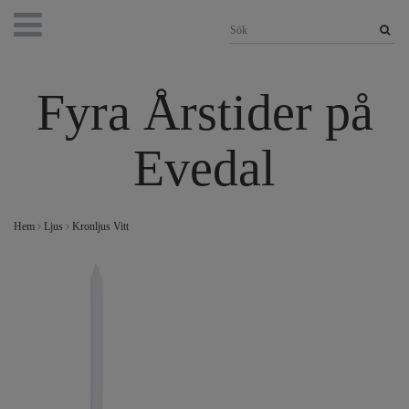
Fyra Årstider på
Evedal
Hem
Ljus
Kronljus Vitt