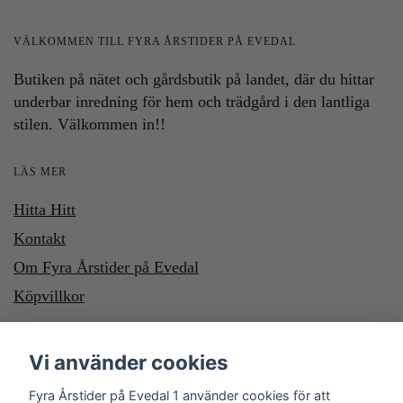
VÄLKOMMEN TILL FYRA ÅRSTIDER PÅ EVEDAL
Butiken på nätet och gårdsbutik på landet, där du hittar
underbar inredning för hem och trädgård i den lantliga
stilen. Välkommen in!!
LÄS MER
Hitta Hitt
Kontakt
Om Fyra Årstider på Evedal
Köpvillkor
HÄR KAN DU BETALA MED SWISH OCH KLARNA. VILL DU
Vi använder cookies
BETALA MED SWISH, SWISHA DU TILL NUMMER 1232700987
Fyra Årstider på Evedal 1 använder cookies för att