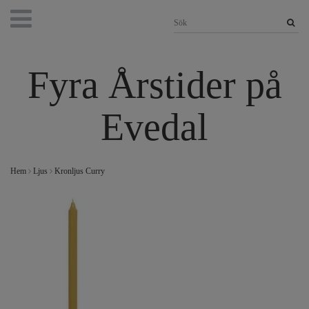
Fyra Årstider på
Evedal
Hem
Ljus
Kronljus Curry