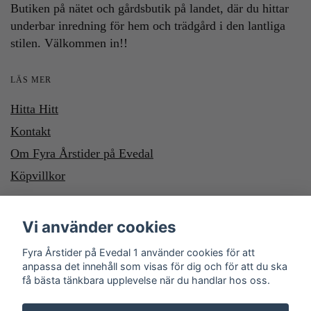
Butiken på nätet och gårdsbutik på landet, där du hittar
underbar inredning för hem och trädgård i den lantliga
stilen. Välkommen in!!
LÄS MER
Hitta Hitt
Kontakt
Om Fyra Årstider på Evedal
Köpvillkor
HÄR KAN DU BETALA MED SWISH OCH KLARNA. VILL DU
Vi använder cookies
BETALA MED SWISH, SWISHA DU TILL NUMMER 1232700987
Fyra Årstider på Evedal 1 använder cookies för att
anpassa det innehåll som visas för dig och för att du ska
få bästa tänkbara upplevelse när du handlar hos oss.