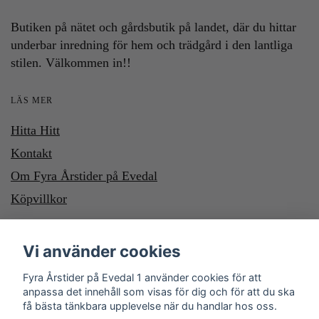
Butiken på nätet och gårdsbutik på landet, där du hittar
underbar inredning för hem och trädgård i den lantliga
stilen. Välkommen in!!
LÄS MER
Hitta Hitt
Kontakt
Om Fyra Årstider på Evedal
Köpvillkor
HÄR KAN DU BETALA MED SWISH OCH KLARNA. VILL DU
Vi använder cookies
BETALA MED SWISH, SWISHA DU TILL NUMMER 1232700987
Fyra Årstider på Evedal 1 använder cookies för att
anpassa det innehåll som visas för dig och för att du ska
få bästa tänkbara upplevelse när du handlar hos oss.