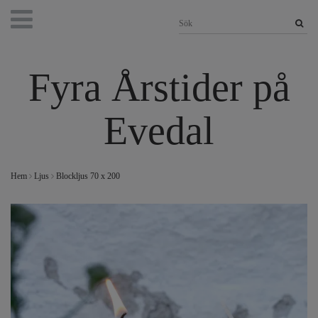
Fyra Årstider på
Evedal
Hem
Ljus
Blockljus 70 x 200