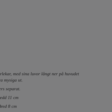
rlekar, med sina luvor långt ner på huvudet
ra mysiga ut.
ers separat.
redd 11 cm
ed 8 cm