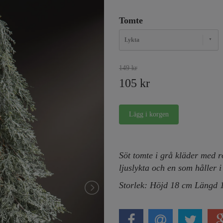
Tomte
Lykta
149 kr
105 kr
Söt tomte i grå kläder med r
ljuslykta och en som håller i 
Storlek: Höjd 18 cm Längd 