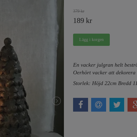
379 kr
189 kr
En vacker julgran helt best
Oerhört vacker att dekorera
Storlek: Höjd 22cm Bredd 1