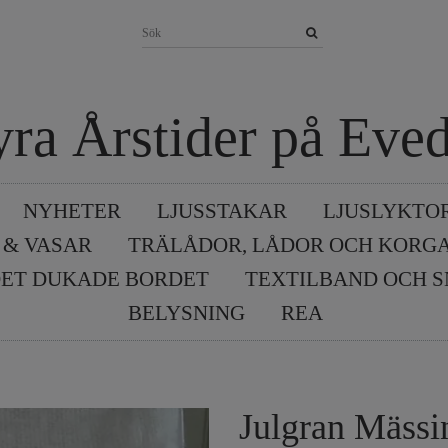
yra Årstider på Eved
NYHETER
LJUSSTAKAR
LJUSLYKTO
 & VASAR
TRÄLÅDOR, LÅDOR OCH KORG
ET DUKADE BORDET
TEXTILBAND OCH 
BELYSNING
REA
Julgran Mässi