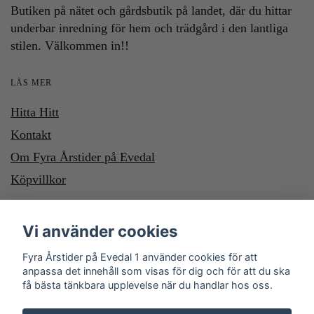
Butiken på nätet och gårdsbutik på landet, där du hittar
underbar inredning för hem och trädgård i den lantliga
stilen. Välkommen in!!
LÄS MER
Hitta Hitt
Kontakt
Om Fyra Årstider på Evedal
Köpvillkor
HÄR KAN DU BETALA MED SWISH OCH KLARNA. VILL DU
Vi använder cookies
BETALA MED SWISH, SWISHA DU TILL NUMMER 1232700987
Fyra Årstider på Evedal 1 använder cookies för att
anpassa det innehåll som visas för dig och för att du ska
få bästa tänkbara upplevelse när du handlar hos oss.