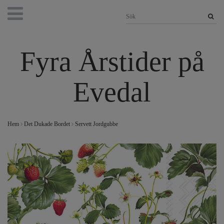
Fyra Årstider på
Evedal
Hem
Det Dukade Bordet
Servett Jordgubbe